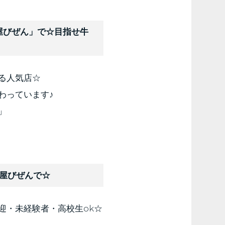
屋びぜん」で☆目指せ牛
る人気店☆
わっています♪
」
ん屋びぜんで☆
迎・未経験者・高校生ok☆