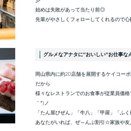
彡
始めは失敗があって当たり前◎
先輩がやさしくフォローしてくれるので心配
グルメなアナタに”おいしい”お仕事な
岡山県内に約20店舗を展開するケイコー
だから
様々なレストランでのお食事が従業員価格で
｀*)ノ
「たん屋びぜん」「牛八」「甲羅」「ふく
あなたがいれば、ぜ～んぶ割引☆家族や友