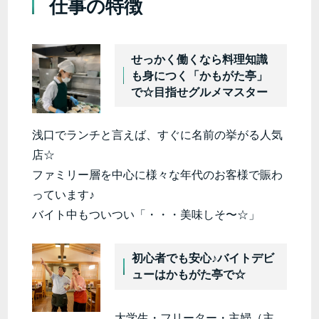
仕事の特徴
せっかく働くなら料理知識
も身につく「かもがた亭」
で☆目指せグルメマスター
浅口でランチと言えば、すぐに名前の挙がる人気
店☆
ファミリー層を中心に様々な年代のお客様で賑わ
っています♪
バイト中もついつい「・・・美味しそ〜☆」
初心者でも安心♪バイトデビ
ューはかもがた亭で☆
大学生・フリーター・主婦（主