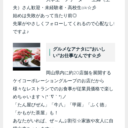
夫）さん歓迎・未経験者・高校生ok☆彡
始めは失敗があって当たり前◎
先輩がやさしくフォローしてくれるので心配なし!
ですよ♪
グルメなアナタに”おいし
い”お仕事なんです☆彡
岡山県内に約20店舗を展開する
ケイコーポレーショングループのお店だから
様々なレストランでのお食事が従業員価格で楽し
めちゃいますヽ(*´∇｀*)ノ
「たん屋びぜん」「牛八」「甲羅」「ふく徳」
「かもがた茶屋」も！
あなたがいれば、ぜ～んぶ割引☆家族や友人に自