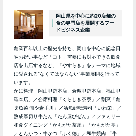
岡山県を中心に約20店舗の
食の専門店を展開するフー
ドビジネス企業
創業百年以上の歴史を持ち、岡山を中心に記念日
やお祝い事など「コト」需要にも対応できる飲食
店を出店するなど、「やすらぎ」をテーマに地域
に愛される”なくてはならない”事業展開を行って
います。
かに料理「岡山甲羅本店、倉敷甲羅本店、福山甲
羅本店」／会席料理「くらしき茶寮」／割烹「創
味魚菜 旬や岩手川」／活魚廻転寿司「いわ栄」／
熟成厚切り牛たん「たん屋びぜん」／ファミリー
和食ダイニング「かもがた茶屋」「かもがた亭」
／とんかつ・牛かつ「ふく徳」／和牛焼肉 「牛